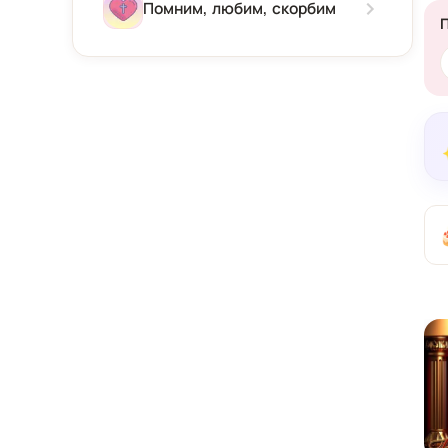
Зима
Помним, любим, скорбим
Весна
Лето
Осень