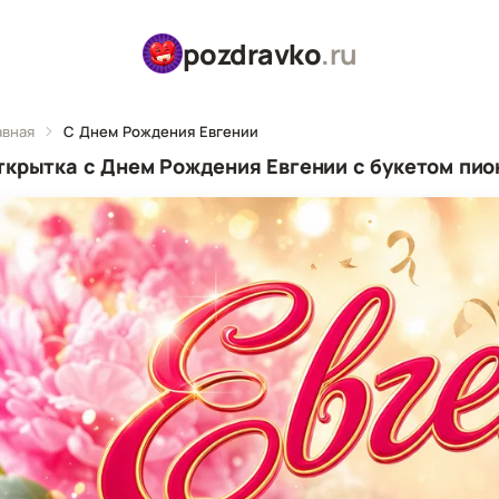
pozdravko
.ru
авная
С Днем Рождения Евгении
ткрытка с Днем Рождения Евгении с букетом пио