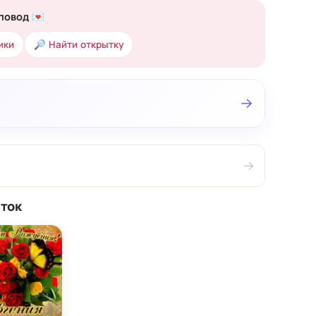
повод 💌
ики
🔎 Найти открытку
→
→
ток