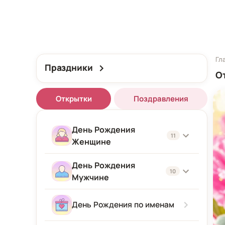
Гл
Праздники
О
Открытки
Поздравления
День Рождения
11
Женщине
День Рождения
Женщине
10
Мужчине
Подруге
Мужчине
День Рождения по именам
Девушке