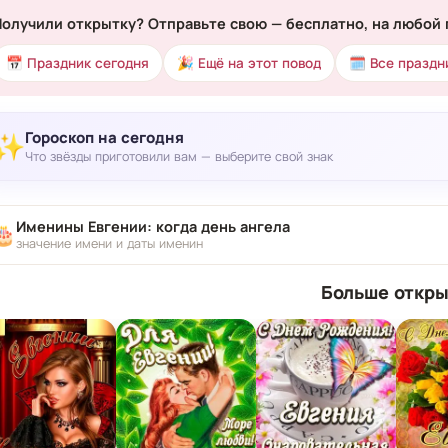
Получили открытку? Отправьте свою — бесплатно, на любой 
📅 Праздник сегодня
🎉 Ещё на этот повод
🗓 Все праздн
Гороскоп на сегодня
✨
Что звёзды приготовили вам — выберите свой знак
Именины Евгении: когда день ангела
🎂
значение имени и даты именин
Больше откры