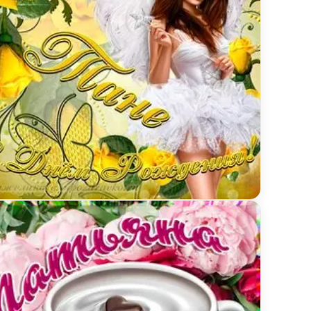
 улиткой
инка красотке Татьяне с Днем рождения с девушк