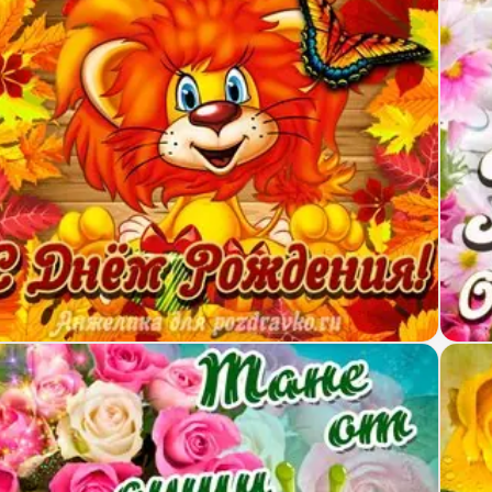
крытка лапочке Танечке с мультяшным львенком
Откр