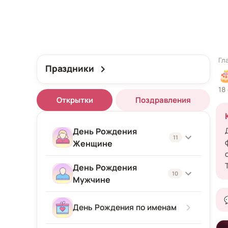
Гл
Праздники

18
Открытки
Поздравления
День Рождения
11
Женщине
День Рождения
Женщине
10
Мужчине
Подруге
Мужчине
День Рождения по именам
Девушке