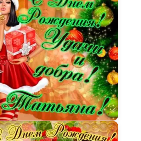
 птичкой и цветами
инка с Днем Рождения Татьяне с пожеланием и кр