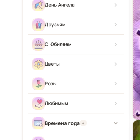
Скучаю
С новорожденным
День Ангела
Приятного аппетита
Прости Меня
С приездом
Друзьям
Привет
С Юбилеем
Цветы
Розы
Любимым
От
Времена года
4