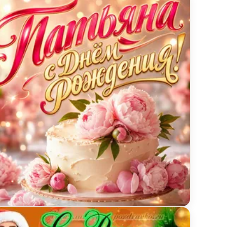
душными шарами
ытка с Днем Рождения Татьяне с тортом и пионами