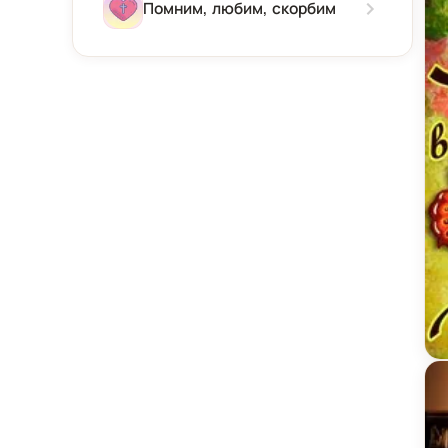
Зима
Помним, любим, скорбим
Весна
Лето
Осень
От