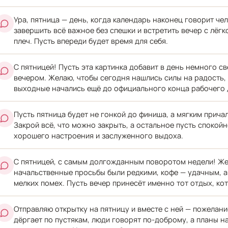
Ура, пятница — день, когда календарь наконец говорит че
завершить всё важное без спешки и встретить вечер с лёгк
плеч. Пусть впереди будет время для себя.
С пятницей! Пусть эта картинка добавит в день немного св
вечером. Желаю, чтобы сегодня нашлись силы на радость, а
выходные начались ещё до официального конца рабочего 
Пусть пятница будет не гонкой до финиша, а мягким прича
Закрой всё, что можно закрыть, а остальное пусть спокой
хорошего настроения и заслуженного выдоха.
С пятницей, с самым долгожданным поворотом недели! Же
начальственные просьбы были редкими, кофе — удачным, а
мелких помех. Пусть вечер принесёт именно тот отдых, ко
Отправляю открытку на пятницу и вместе с ней — пожелани
дёргает по пустякам, люди говорят по-доброму, а планы н