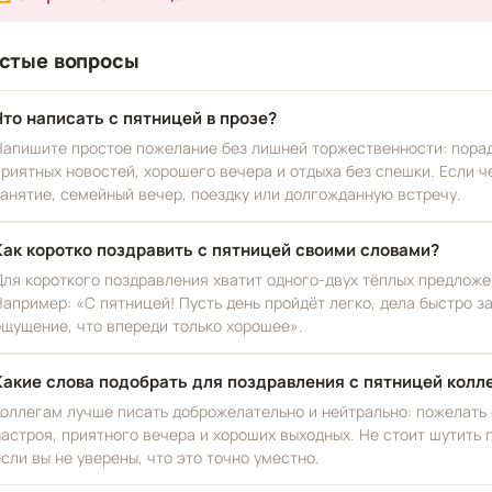
стые вопросы
Что написать с пятницей в прозе?
Напишите простое пожелание без лишней торжественности: порад
приятных новостей, хорошего вечера и отдыха без спешки. Если ч
занятие, семейный вечер, поездку или долгожданную встречу.
Как коротко поздравить с пятницей своими словами?
Для короткого поздравления хватит одного-двух тёплых предложен
Например: «С пятницей! Пусть день пройдёт легко, дела быстро за
ощущение, что впереди только хорошее».
Какие слова подобрать для поздравления с пятницей колл
Коллегам лучше писать доброжелательно и нейтрально: пожелать 
настроя, приятного вечера и хороших выходных. Не стоит шутить 
если вы не уверены, что это точно уместно.