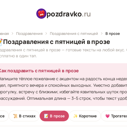
pozdravko
.ru
авная
Поздравления
Поздравления с пятницей
В прозе

Поздравления с пятницей в прозе
здравления с пятницей в прозе — готовые тексты на любой вкус.
сплатно в один тап.
Как поздравить с пятницей в прозе
Напишите тёплое пожелание с акцентом на радость конца неде
дел, приятного вечера и спокойных выходных. Уместно добавит
прогулку, встречу с близкими; избегайте язвительных шуток пр
рассуждений. Оптимальная длина — 3–5 строк, чтобы текст удо
се
📜 В стихах
📝 В прозе
✨ Короткие
💗 Трогате