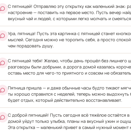
С пятницей! Отправляю эту открытку как маленький знак: р
настроение — поставить на первое место. Пусть вечер най
вкусный чай и людей, с которыми легко молчать и смеяться
Ура, пятница! Пусть эта картинка с пятницей станет кнопк
мыслей. Сегодня можно не торопить себя, а просто спокой
чем порадовать душу.
С пятницей тебя! Желаю, чтобы день прошёл без лишнего ш
разговоры были добрыми, а дорога домой казалась короч
оставь место для чего-то приятного и совсем не обязател
Пятница пришла — и даже обычные часы будто тикают мягче
ты хорошо справился с неделей, теперь можно выдохнуть б
будет отдых, который действительно восстанавливает.
С доброй пятницей! Пусть сегодня всё тяжёлое остаётся в 
домой уйдут только улыбка, планы на вкусный ужин и ощущ
Эта открытка — маленький привет в самый нужный момент 