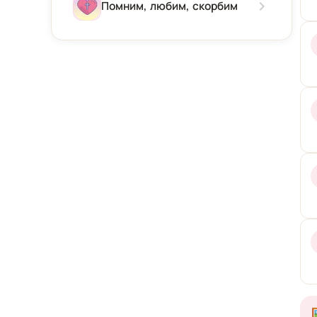
Зима
Помним, любим, скорбим
Весна
Лето
Осень
