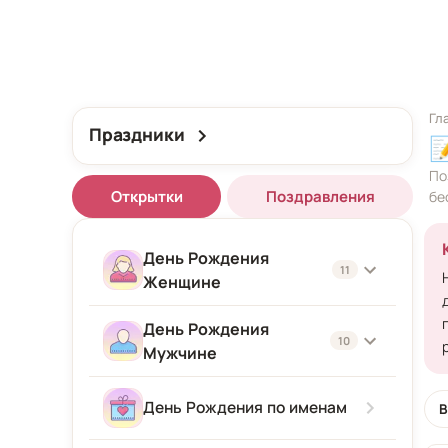
Гл
Праздники

По
Открытки
Поздравления
бе
День Рождения
11
Женщине
День Рождения
Женщине
10
Мужчине
Подруге
Мужчине
День Рождения по именам
В
Девушке