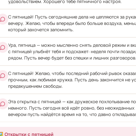
удовольствием. Хорошего тебе пятничного настроя.
С пятницей! Пусть сегодняшние дела не цепляются за рукав
вечеру. Желаю, чтобы впереди было больше воздуха, меньш
который захочется запомнить.
Ура, пятница — можно мысленно снять деловой режим и вкл
с пятницей улыбнёт тебя и подскажет: неделя почти позад
рядом. Пусть вечер будет без спешки и лишних разговоров
С пятницей! Желаю, чтобы последний рабочий рывок оказа
прочным, как любимая кружка. Пусть день закончится не у
предвкушением свободы.
Эта открытка с пятницей — как дружеское похлопывание по
немного. Пусть сегодня всё идёт ровно, без неожиданных 
вечером пусть найдётся время на то, что давно откладыва
️ Открытки с пятницей