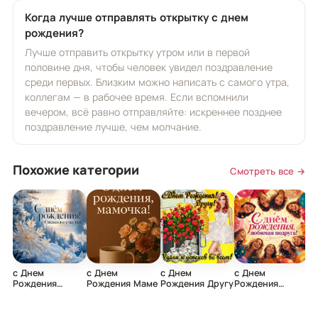
Когда лучше отправлять открытку с днем
рождения?
Лучше отправить открытку утром или в первой
половине дня, чтобы человек увидел поздравление
среди первых. Близким можно написать с самого утра,
коллегам — в рабочее время. Если вспомнили
вечером, всё равно отправляйте: искреннее позднее
поздравление лучше, чем молчание.
Похожие категории
Смотреть все →
с Днем
с Днем
с Днем
с Днем
с
Рождения
Рождения Маме
Рождения Другу
Рождения
Р
Мужчине
Подруге
Ж