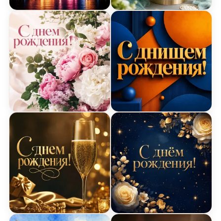
Яркие огни – открытка с днем рождения
Нежный мятный торт – о
Весенний букет – открытка с днем рождения
Графический фон – откр
Сияющее шампанское – открытка с днем рожде
Открытка со звёздами н