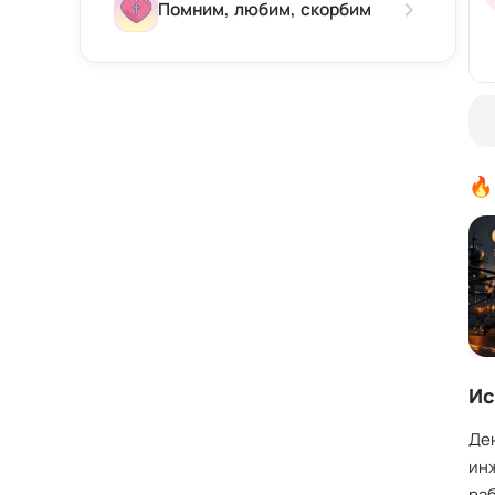
Зима
Помним, любим, скорбим
Весна
Лето
Осень
🔥
Ис
Де
инж
раб