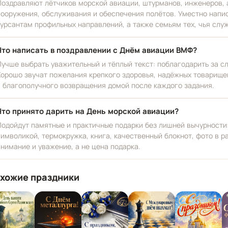
Поздравляют лётчиков морской авиации, штурманов, инженеров, 
вооружения, обслуживания и обеспечения полётов. Уместно нап
курсантам профильных направлений, а также семьям тех, чья слу
Что написать в поздравлении с Днём авиации ВМФ?
Лучше выбрать уважительный и тёплый текст: поблагодарить за с
Хорошо звучат пожелания крепкого здоровья, надёжных товарищей
и благополучного возвращения домой после каждого задания.
Что принято дарить на День морской авиации?
Подойдут памятные и практичные подарки без лишней вычурности:
символикой, термокружка, книга, качественный блокнот, фото в р
внимание и уважение, а не цена подарка.
хожие праздники