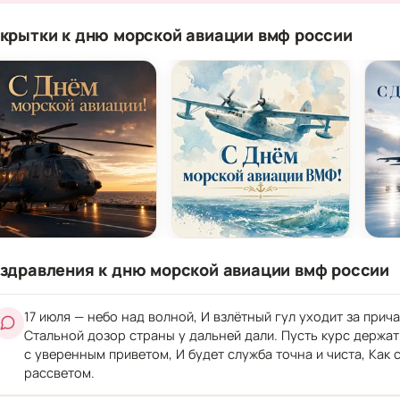
крытки к дню морской авиации вмф россии
крытка на День морской авиации ВМФ России с мо
Открытка на День морской 
Откр
здравления к дню морской авиации вмф россии
17 июля — небо над волной, И взлётный гул уходит за прич
Стальной дозор страны у дальней дали. Пусть курс держат
с уверенным приветом, И будет служба точна и чиста, Как
рассветом.