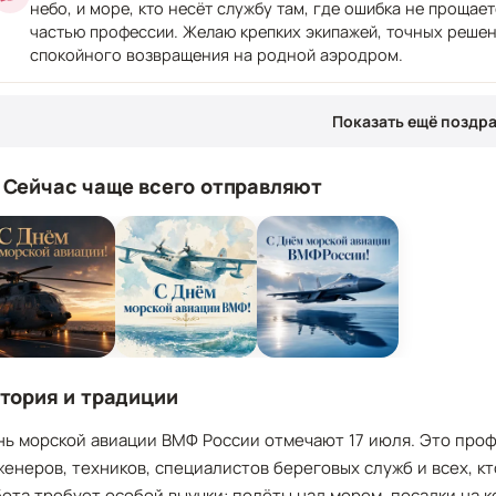
небо, и море, кто несёт службу там, где ошибка не прощае
частью профессии. Желаю крепких экипажей, точных решен
спокойного возвращения на родной аэродром.
Показать ещё поздр
 Сейчас чаще всего отправляют
тория и традиции
нь морской авиации ВМФ России отмечают 17 июля. Это проф
енеров, техников, специалистов береговых служб и всех, кт
ота требует особой выучки: полёты над морем, посадки на 