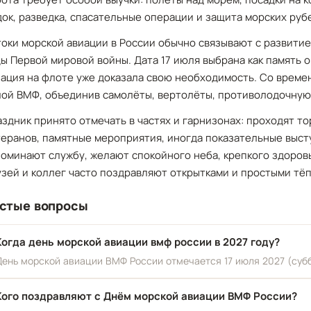
ок, разведка, спасательные операции и защита морских руб
токи морской авиации в России обычно связывают с развити
ы Первой мировой войны. Дата 17 июля выбрана как память о
иация на флоте уже доказала свою необходимость. Со време
лой ВМФ, объединив самолёты, вертолёты, противолодочную
здник принято отмечать в частях и гарнизонах: проходят т
еранов, памятные мероприятия, иногда показательные высту
оминают службу, желают спокойного неба, крепкого здоровь
узей и коллег часто поздравляют открытками и простыми тё
стые вопросы
Когда день морской авиации вмф россии в 2027 году?
День морской авиации ВМФ России отмечается 17 июля 2027 (субб
Кого поздравляют с Днём морской авиации ВМФ России?