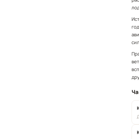
лод
Ис
год
ав
си
Пра
вет
всп
др
Ча