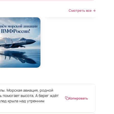
Смотреть все →
рским вертолётом
авиации ВМФ России с гидросамолётом
ытка на День морской авиации ВМФ России с пал
алы. Морская авиация, родной
ь помогает высота, А берег ждёт
Копировать
 след крыла над утренним