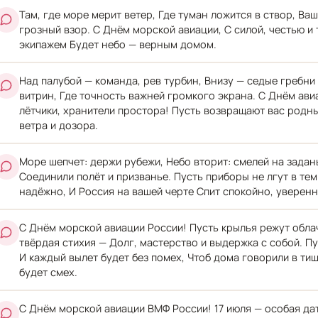
Там, где море мерит ветер, Где туман ложится в створ, В
грозный взор. С Днём морской авиации, С силой, честью и
экипажем Будет небо — верным домом.
Над палубой — команда, рев турбин, Внизу — седые гребни
витрин, Где точность важней громкого экрана. С Днём ав
лётчики, хранители простора! Пусть возвращают вас родны
ветра и дозора.
Море шепчет: держи рубежи, Небо вторит: смелей на задан
Соединили полёт и призванье. Пусть приборы не лгут в те
надёжно, И Россия на вашей черте Спит спокойно, уверенн
С Днём морской авиации России! Пусть крылья режут облач
твёрдая стихия — Долг, мастерство и выдержка с собой. Пу
И каждый вылет будет без помех, Чтоб дома говорили в тиш
будет смех.
С Днём морской авиации ВМФ России! 17 июля — особая дата