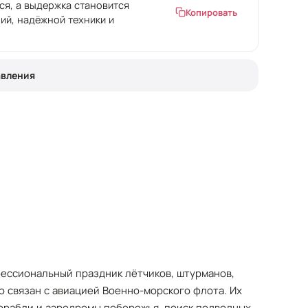
тся, а выдержка становится
Копировать
ий, надёжной техники и
авления
ессиональный праздник лётчиков, штурманов,
о связан с авиацией Военно-морского флота. Их
корабли и аэродромы побережья, поиск подводных