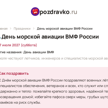
pozdravko
.ru
авная
Праздники
День морской авиации ВМФ России
⚓
День морской авиации ВМФ России
7 июля 2027 (суббота)
гие названия: День авиации ВМФ
июля чествуют летчиков, инженеров и специалистов морской а
Как поздравить
С Днём морской авиации ВМФ России поздравляют военных лётч
специалистов обеспечения, ветеранов и всех, кто служит или с
сдержанно и тепло: пожелайте крепкого здоровья, надёжной те
возвращения домой; избегайте пафоса сверх меры, грубых шут
намёков на риск службы.