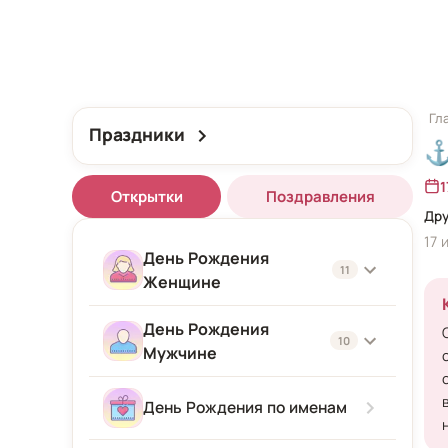
Гл
Праздники
1
Открытки
Поздравления
Дру
17 
День Рождения
11
Женщине
День Рождения
Женщине
10
Мужчине
Подруге
Мужчине
День Рождения по именам
Девушке