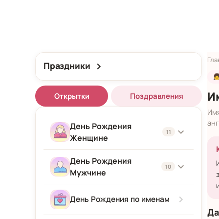
Гла
Праздники

И
Открытки
Поздравления
Им
анг
День Рождения
11
Женщине
День Рождения
Женщине
10
Мужчине
Подруге
Мужчине
День Рождения по именам
Девушке
Да