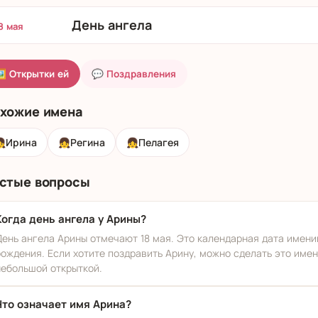
День ангела
8 мая
 Открытки ей
💬 Поздравления
хожие имена

Ирина
👧
Регина
👧
Пелагея
стые вопросы
Когда день ангела у Арины?
День ангела Арины отмечают 18 мая. Это календарная дата именин
рождения. Если хотите поздравить Арину, можно сделать это имен
небольшой открыткой.
Что означает имя Арина?