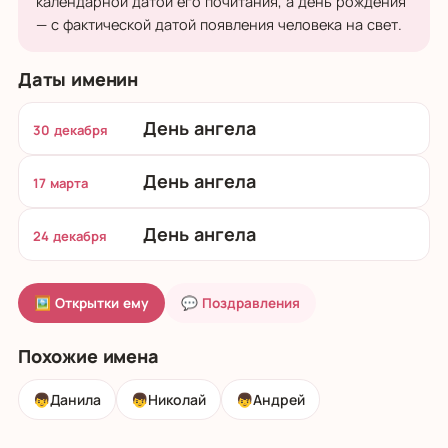
календарной датой его почитания, а день рождения
— с фактической датой появления человека на свет.
Даты именин
День ангела
30 декабря
День ангела
17 марта
День ангела
24 декабря
🖼 Открытки ему
💬 Поздравления
Похожие имена
👦
Данила
👦
Николай
👦
Андрей