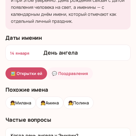
и при этом уверенно. День рождения связан с датой
появления человека на свет, а именины — с
календарным днём имени, который отмечают как
отдельный личный праздник.
Даты именин
День ангела
14 января
🖼 Открытки ей
💬 Поздравления
Похожие имена
👧
Милана
👧
Амина
👧
Полина
Частые вопросы
Когда день ангела у Эмилии?