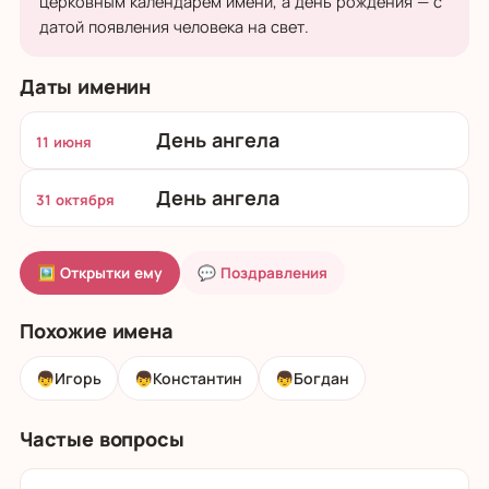
церковным календарём имени, а день рождения — с
датой появления человека на свет.
Даты именин
День ангела
11 июня
День ангела
31 октября
🖼 Открытки ему
💬 Поздравления
Похожие имена
👦
Игорь
👦
Константин
👦
Богдан
Частые вопросы