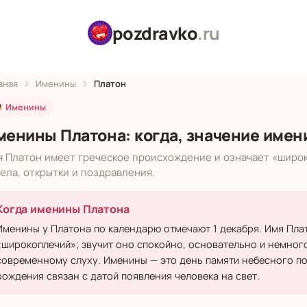
pozdravko
.ru
вная
Именины
Платон
 Именины
менины Платона: когда, значение имен
я Платон имеет греческое происхождение и означает «широ
ела, открытки и поздравления.
Когда именины Платона
Именины у Платона по календарю отмечают 1 декабря. Имя Пла
«широкоплечий»; звучит оно спокойно, основательно и немног
современному слуху. Именины — это день памяти небесного по
рождения связан с датой появления человека на свет.