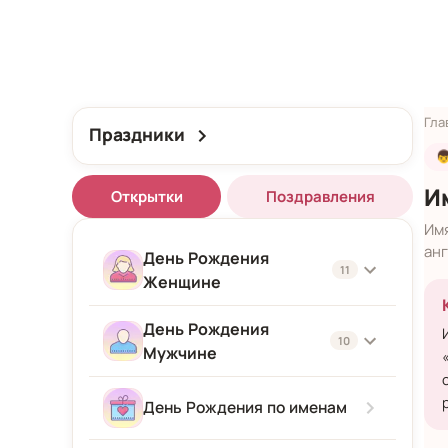
Гла
Праздники

И
Открытки
Поздравления
Им
анг
День Рождения
11
Женщине
День Рождения
Женщине
10
Мужчине
Подруге
Мужчине
День Рождения по именам
Девушке