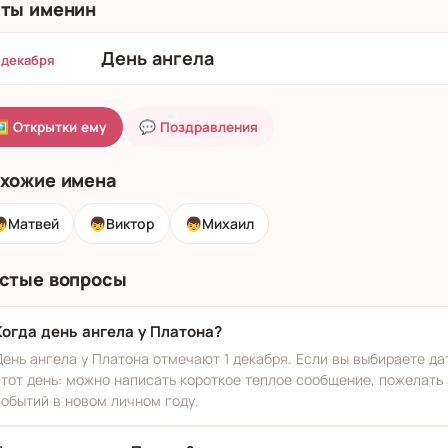
ты именин
День ангела
 декабря
 Открытки ему
💬 Поздравления
хожие имена

Матвей
👦
Виктор
👦
Михаил
стые вопросы
Когда день ангела у Платона?
День ангела у Платона отмечают 1 декабря. Если вы выбираете да
этот день: можно написать короткое теплое сообщение, пожелать 
событий в новом личном году.