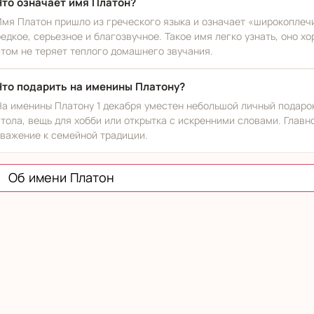
Что означает имя Платон?
Имя Платон пришло из греческого языка и означает «широкоплечи
редкое, серьезное и благозвучное. Такое имя легко узнать, оно 
этом не теряет теплого домашнего звучания.
Что подарить на именины Платону?
На именины Платону 1 декабря уместен небольшой личный подарок
стола, вещь для хобби или открытка с искренними словами. Главно
уважение к семейной традиции.
Об имени Платон