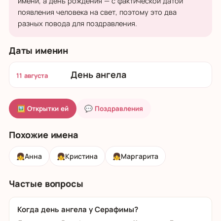
имени, а день рождения — с фактической датой
появления человека на свет, поэтому это два
разных повода для поздравления.
Даты именин
День ангела
11 августа
🖼 Открытки ей
💬 Поздравления
Похожие имена
👧
Анна
👧
Кристина
👧
Маргарита
Частые вопросы
Когда день ангела у Серафимы?