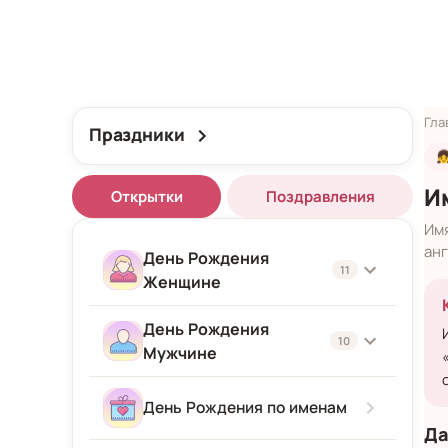
Гла
Праздники

И
Открытки
Поздравления
Им
анг
День Рождения
11
Женщине
День Рождения
Женщине
10
Мужчине
Подруге
Мужчине
День Рождения по именам
Девушке
Да