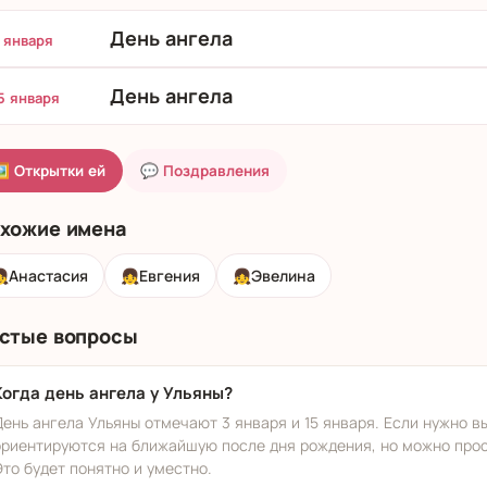
День ангела
 января
День ангела
5 января
 Открытки ей
💬 Поздравления
хожие имена

Анастасия
👧
Евгения
👧
Эвелина
стые вопросы
Когда день ангела у Ульяны?
День ангела Ульяны отмечают 3 января и 15 января. Если нужно в
ориентируются на ближайшую после дня рождения, но можно прост
Это будет понятно и уместно.