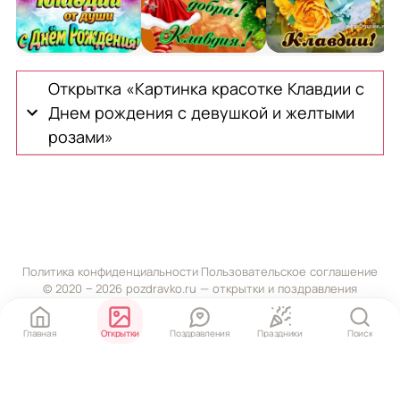
Открытка Клавдии от души на День рождения
Картинка с Днем Рождения Клавдии
Открытка для мил
К
Открытка «Картинка красотке Клавдии с
Днем рождения с девушкой и желтыми
розами»
Политика конфиденциальности
·
Пользовательское соглашение
© 2020 ‒ 2026 pozdravko.ru — открытки и поздравления
Главная
Открытки
Поздравления
Праздники
Поиск