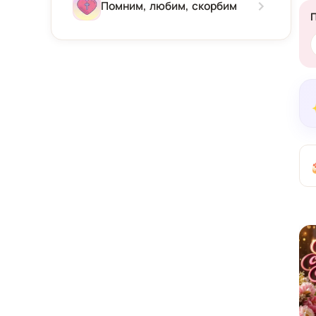
Зима
Помним, любим, скорбим
Весна
Лето
Осень