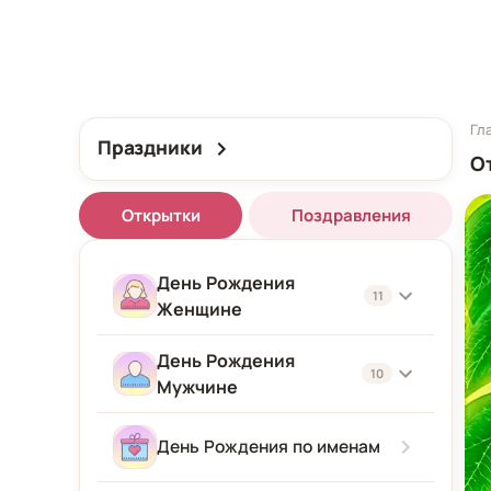
Гл
Праздники
О
Открытки
Поздравления
День Рождения
11
Женщине
День Рождения
Женщине
10
Мужчине
Подруге
Мужчине
День Рождения по именам
Девушке