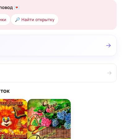
повод 💌
ики
🔎 Найти открытку
→
→
ток