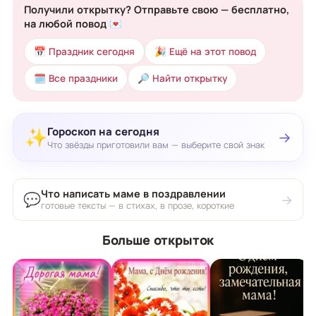
Получили открытку? Отправьте свою — бесплатно,
на любой повод 💌
📅 Праздник сегодня
🎉 Ещё на этот повод
🗓 Все праздники
🔎 Найти открытку
Гороскоп на сегодня
✨
→
Что звёзды приготовили вам — выберите свой знак
Что написать маме в поздравлении
💬
→
готовые тексты — в стихах, в прозе, короткие
Больше открыток