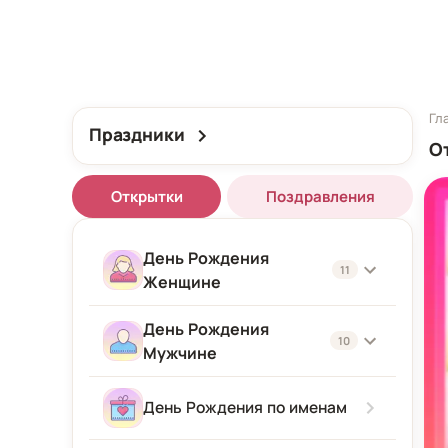
Гл
Праздники
О
Открытки
Поздравления
День Рождения
11
Женщине
День Рождения
Женщине
10
Мужчине
Подруге
Мужчине
День Рождения по именам
Девушке