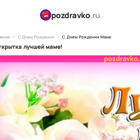
pozdravko
.ru
авная
С Днем Рождения
С Днем Рождения Маме
ткрытка лучшей маме!