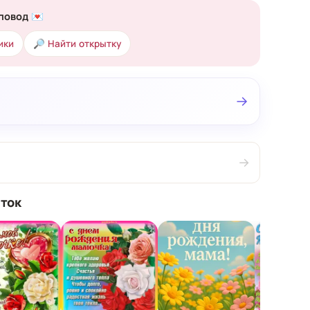
повод 💌
ики
🔎 Найти открытку
→
→
ток