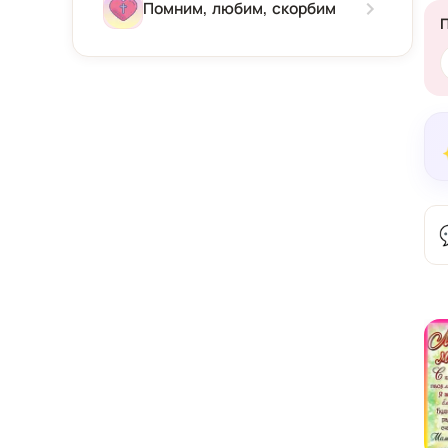
Зима
Помним, любим, скорбим
Весна
Лето
Осень