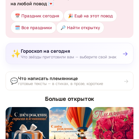
на любой повод 💌
📅 Праздник сегодня
🎉 Ещё на этот повод
🗓 Все праздники
🔎 Найти открытку
Гороскоп на сегодня
✨
→
Что звёзды приготовили вам — выберите свой знак
Что написать племяннице
💬
→
готовые тексты — в стихах, в прозе, короткие
Больше открыток