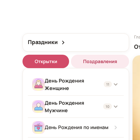
Гл
Праздники
О
Открытки
Поздравления
День Рождения
11
Женщине
День Рождения
Женщине
10
Мужчине
Подруге
Мужчине
День Рождения по именам
Девушке