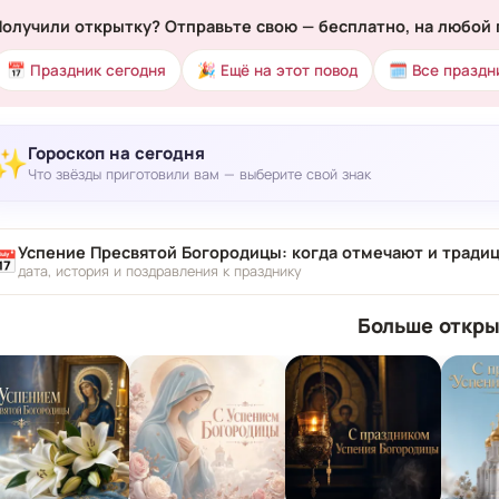
Получили открытку? Отправьте свою — бесплатно, на любой 
📅 Праздник сегодня
🎉 Ещё на этот повод
🗓 Все праздн
Гороскоп на сегодня
✨
Что звёзды приготовили вам — выберите свой знак
Успение Пресвятой Богородицы: когда отмечают и тради
📅
дата, история и поздравления к празднику
Больше откры