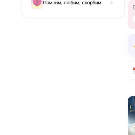
Зима
Помним, любим, скорбим
Весна
Лето
Осень