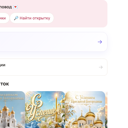
повод 💌
ики
🔎 Найти открытку
→
ции
→
ток