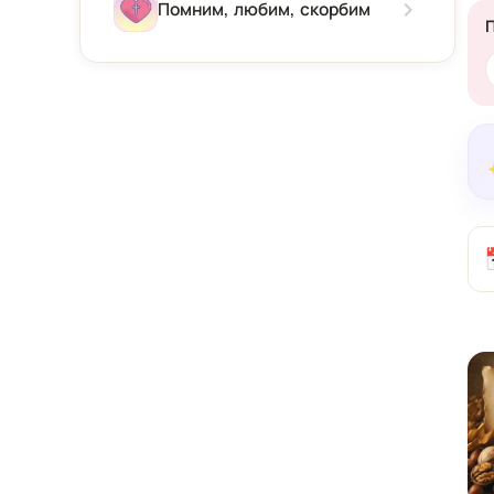
Зима
Помним, любим, скорбим
Весна
Лето
Осень