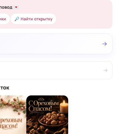
повод 💌
ики
🔎 Найти открытку
→
→
ток