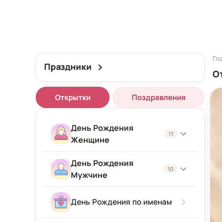
Гл
Праздники
О
Открытки
Поздравления
День Рождения
11
Женщине
День Рождения
Женщине
10
Мужчине
Подруге
Мужчине
День Рождения по именам
Девушке