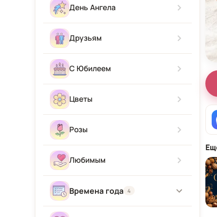
Скучаю
С новорожденным
День Ангела
Приятного аппетита
Прости Меня
С приездом
Друзьям
Привет
С Юбилеем
Цветы
Розы
Ещ
Любимым
Времена года
4