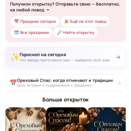
Получили открытку? Отправьте свою — бесплатно,
на любой повод 💌
📅 Праздник сегодня
🎉 Ещё на этот повод
🗓 Все праздники
🔎 Найти открытку
Гороскоп на сегодня
✨
→
Что звёзды приготовили вам — выберите свой знак
Ореховый Спас: когда отмечают и традиции
📅
→
дата, история и поздравления к празднику
Больше открыток