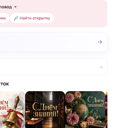
повод 💌
ики
🔎 Найти открытку
→
→
ток