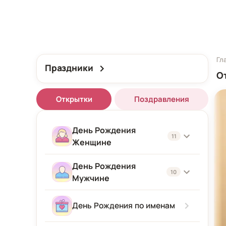
Гл
Праздники
О
Открытки
Поздравления
День Рождения
11
Женщине
День Рождения
Женщине
10
Мужчине
Подруге
Мужчине
День Рождения по именам
Девушке