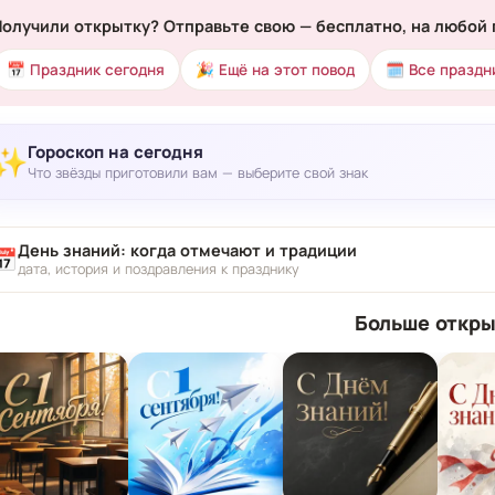
Получили открытку? Отправьте свою — бесплатно, на любой 
📅 Праздник сегодня
🎉 Ещё на этот повод
🗓 Все праздн
Гороскоп на сегодня
✨
Что звёзды приготовили вам — выберите свой знак
День знаний: когда отмечают и традиции
📅
дата, история и поздравления к празднику
Больше откры