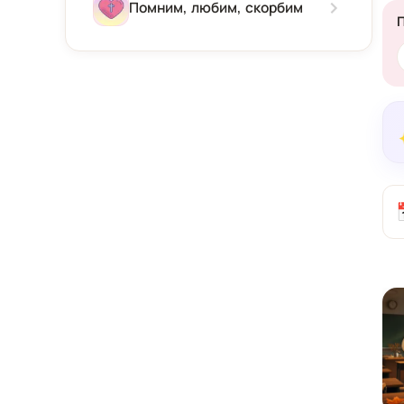
Зима
Помним, любим, скорбим
Весна
Лето
Осень