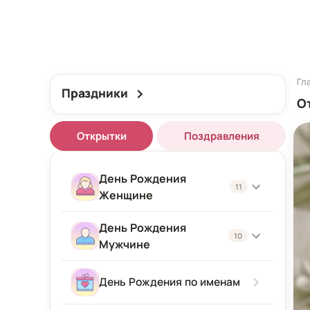
Гл
Праздники
О
Открытки
Поздравления
День Рождения
11
Женщине
День Рождения
Женщине
10
Мужчине
Подруге
Мужчине
День Рождения по именам
Девушке