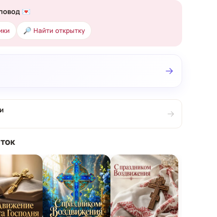
повод 💌
ики
🔎 Найти открытку
→
и
→
ток