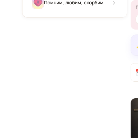
Зима
Помним, любим, скорбим
Весна
Лето
Осень