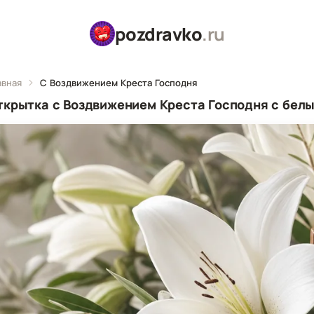
pozdravko
.ru
авная
С Воздвижением Креста Господня
ткрытка с Воздвижением Креста Господня с бел