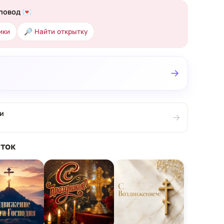
повод 💌
ики
🔎 Найти открытку
→
и
→
ток