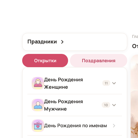
Гл
Праздники
О
Открытки
Поздравления
День Рождения
11
Женщине
День Рождения
Женщине
10
Мужчине
Подруге
Мужчине
День Рождения по именам
Девушке