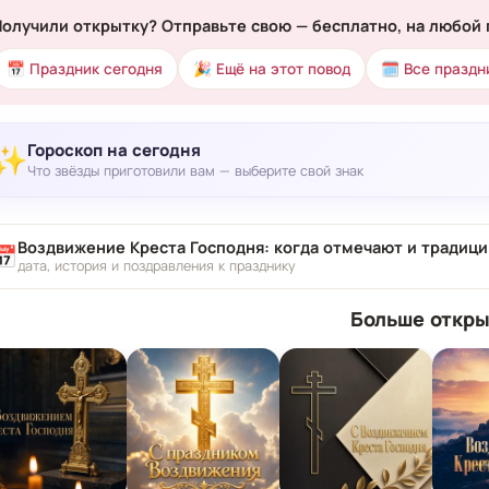
Получили открытку? Отправьте свою — бесплатно, на любой 
📅 Праздник сегодня
🎉 Ещё на этот повод
🗓 Все праздн
Гороскоп на сегодня
✨
Что звёзды приготовили вам — выберите свой знак
Воздвижение Креста Господня: когда отмечают и традици
📅
дата, история и поздравления к празднику
Больше откры