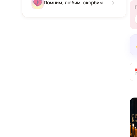
Зима
Помним, любим, скорбим
Весна
Лето
Осень