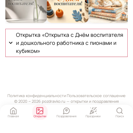
Открытка с Днём воспитателя и дошкольного работн
Открытка с Днём воспитателя и до
Открытка с Днём 
О
Открытка «Открытка с Днём воспитателя
и дошкольного работника с пионами и
кубиком»
Политика конфиденциальности
·
Пользовательское соглашение
© 2020 ‒ 2026 pozdravko.ru — открытки и поздравления
Главная
Открытки
Поздравления
Праздники
Поиск