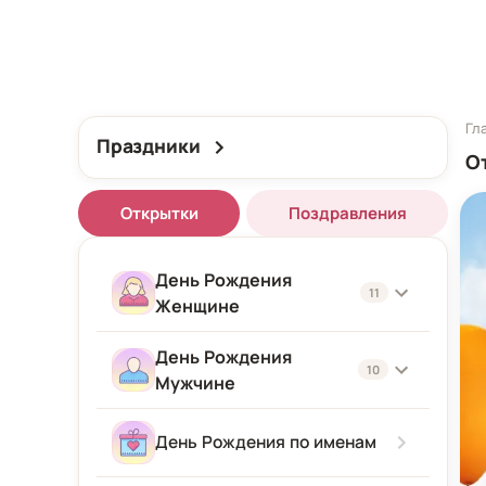
Гл
Праздники
О
Открытки
Поздравления
День Рождения
11
Женщине
День Рождения
Женщине
10
Мужчине
Подруге
Мужчине
День Рождения по именам
Девушке