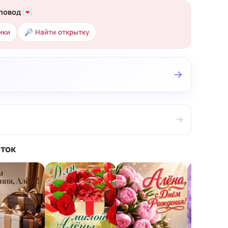
повод 💌
ики
🔎 Найти открытку
→
→
ток