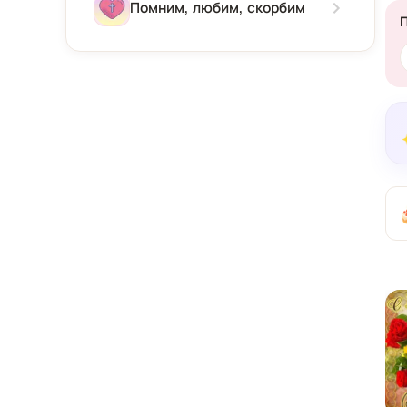
Зима
Помним, любим, скорбим
Весна
Лето
Осень