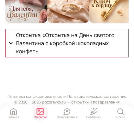
Открытка на День святого Валентина с розовым под
Открытка на День святого Валенти
Открытка на День
О
Открытка «Открытка на День святого
Валентина с коробкой шоколадных
конфет»
Политика конфиденциальности
·
Пользовательское соглашение
© 2020 ‒ 2026 pozdravko.ru — открытки и поздравления
Главная
Открытки
Поздравления
Праздники
Поиск