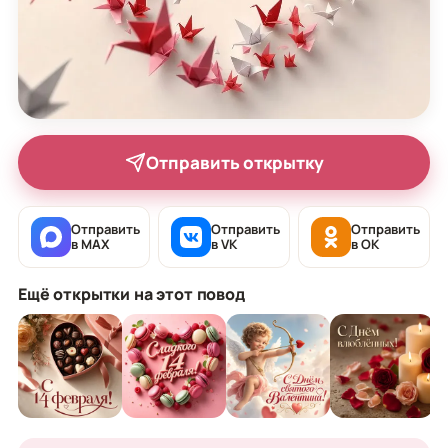
Отправить открытку
Отправить
Отправить
Отправить
в MAX
в VK
в OK
Ещё открытки на этот повод