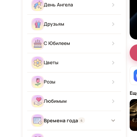
Скучаю
С новорожденным
День Ангела
Приятного аппетита
Прости Меня
С приездом
Друзьям
Привет
С Юбилеем
Цветы
Розы
Ещ
Любимым
Времена года
4