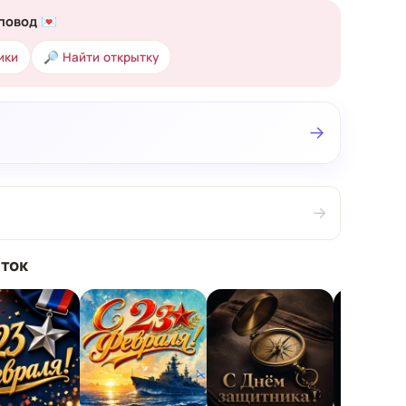
повод 💌
ики
🔎 Найти открытку
→
→
ток