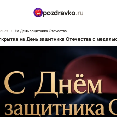
pozdravko
.ru
авная
На День защитника Отечества
ткрытка на День защитника Отечества с медалью