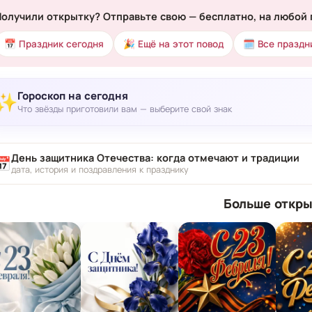
Получили открытку? Отправьте свою — бесплатно, на любой 
📅 Праздник сегодня
🎉 Ещё на этот повод
🗓 Все праздн
Гороскоп на сегодня
✨
Что звёзды приготовили вам — выберите свой знак
День защитника Отечества: когда отмечают и традиции
📅
дата, история и поздравления к празднику
Больше откры