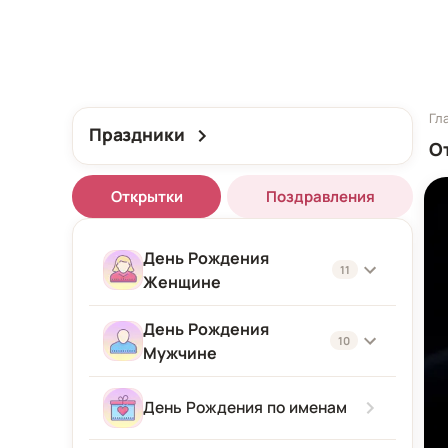
Гл
Праздники
О
Открытки
Поздравления
День Рождения
11
Женщине
День Рождения
Женщине
10
Мужчине
Подруге
Мужчине
День Рождения по именам
Девушке