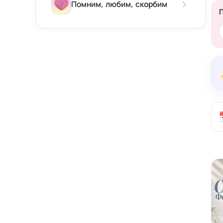
Зима
Помним, любим, скорбим
Весна
Лето
Осень