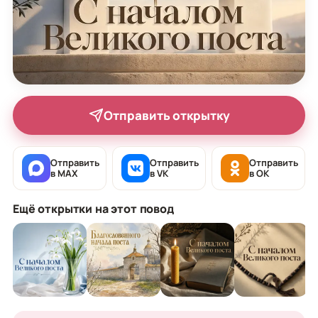
Отправить открытку
Отправить
Отправить
Отправить
в MAX
в VK
в OK
Ещё открытки на этот повод