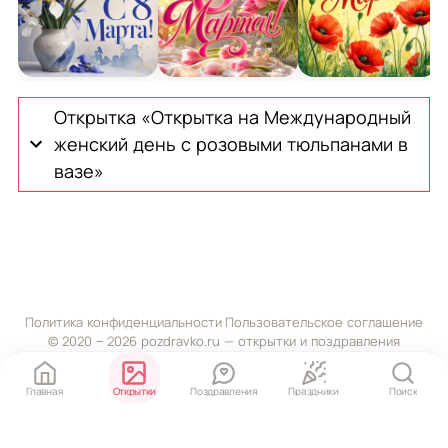
Открытка на Международный женский день с букето
Открытка к Международному женск
Открытка на Межд
О
Открытка «Открытка на Международный
женский день с розовыми тюльпанами в
вазе»
Политика конфиденциальности
·
Пользовательское соглашение
© 2020 ‒ 2026 pozdravko.ru — открытки и поздравления
Главная
Открытки
Поздравления
Праздники
Поиск