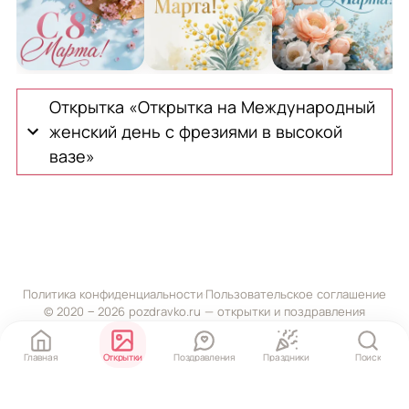
Открытка на Международный женский день с соломе
Открытка на Международный женск
Открытка на Межд
О
Открытка «Открытка на Международный
женский день с фрезиями в высокой
вазе»
Политика конфиденциальности
·
Пользовательское соглашение
© 2020 ‒ 2026 pozdravko.ru — открытки и поздравления
Главная
Открытки
Поздравления
Праздники
Поиск