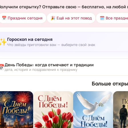
Получили открытку? Отправьте свою — бесплатно, на любой 
📅 Праздник сегодня
🎉 Ещё на этот повод
🗓 Все праздн
Гороскоп на сегодня
✨
Что звёзды приготовили вам — выберите свой знак
День Победы: когда отмечают и традиции
📅
дата, история и поздравления к празднику
Больше откры