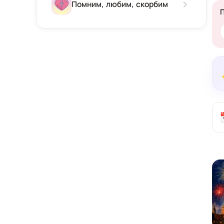
Зима
Помним, любим, скорбим
Весна
Лето
Осень