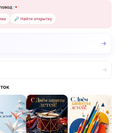
повод 💌
ики
🔎 Найти открытку
→
→
ток