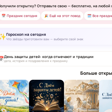
Получили открытку? Отправьте свою — бесплатно, на любой 
📅 Праздник сегодня
🎉 Ещё на этот повод
🗓 Все праздн
Гороскоп на сегодня
✨
Что звёзды приготовили вам — выберите свой знак
День защиты детей: когда отмечают и традиции
📅
дата, история и поздравления к празднику
Больше откры