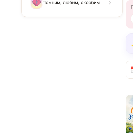
Зима
Помним, любим, скорбим
Весна
Лето
Осень