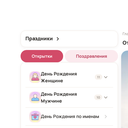
Гл
Праздники
О
Открытки
Поздравления
День Рождения
11
Женщине
День Рождения
Женщине
10
Мужчине
Подруге
Мужчине
День Рождения по именам
Девушке