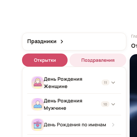
Гл
Праздники
О
Открытки
Поздравления
День Рождения
11
Женщине
День Рождения
Женщине
10
Мужчине
Подруге
Мужчине
День Рождения по именам
Девушке