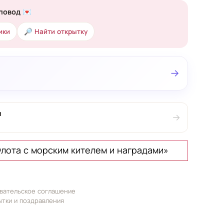
повод 💌
ики
🔎 Найти открытку
→
и
→
лота с морским кителем и наградами»
вательское соглашение
ытки и поздравления