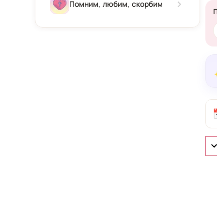
Зима
Помним, любим, скорбим
Весна
Лето
Осень