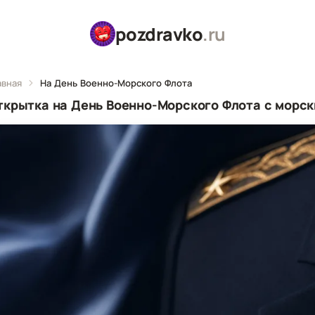
pozdravko
.ru
авная
На День Военно-Морского Флота
ткрытка на День Военно-Морского Флота с морск