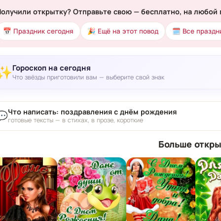
Получили открытку? Отправьте свою — бесплатно, на любой 
📅 Праздник сегодня
🎉 Ещё на этот повод
🗓 Все праздн
Гороскоп на сегодня
✨
Что звёзды приготовили вам — выберите свой знак
Что написать: поздравления с днём рождения
💬
готовые тексты — в стихах, в прозе, короткие
Больше откры