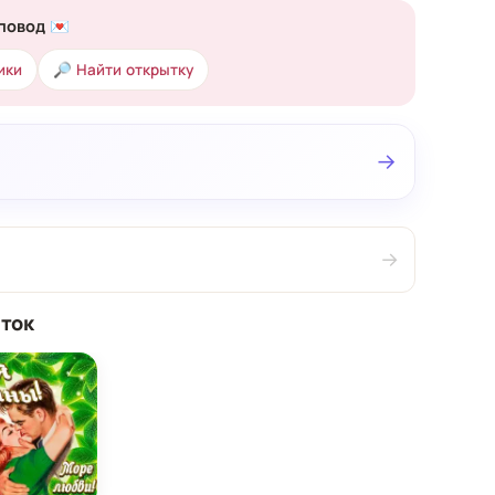
повод 💌
ики
🔎 Найти открытку
→
→
ток