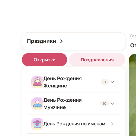
Гл
Праздники
О
Открытки
Поздравления
День Рождения
11
Женщине
День Рождения
Женщине
10
Мужчине
Подруге
Мужчине
День Рождения по именам
Девушке