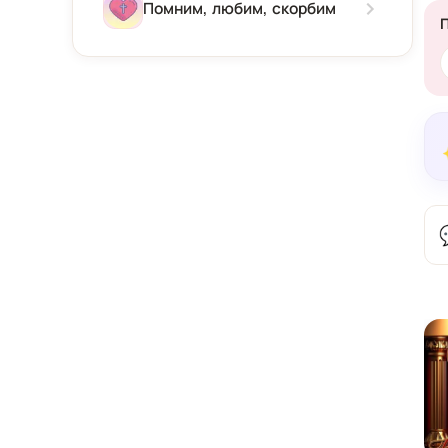
Зима
Помним, любим, скорбим
Весна
Лето
Осень