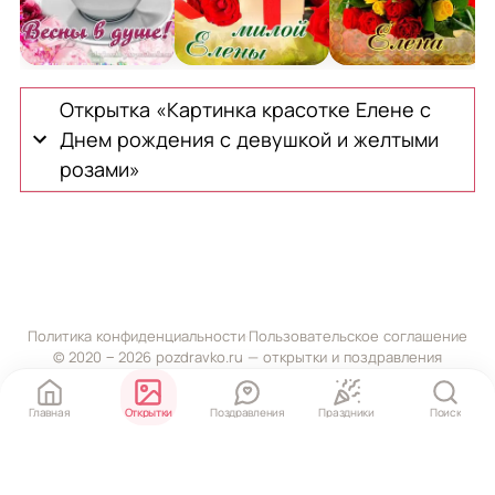
Открытка Елене на День Рождения с пожеланием ве
Картинка для милой Елены с подар
Картинка на День 
О
Открытка «Картинка красотке Елене с
Днем рождения с девушкой и желтыми
розами»
Политика конфиденциальности
·
Пользовательское соглашение
© 2020 ‒ 2026 pozdravko.ru — открытки и поздравления
Главная
Открытки
Поздравления
Праздники
Поиск