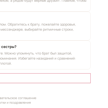
ехом, а рядом будут верные друзья». Главное, чтобы
ом. Обратитесь к брату, пожелайте здоровья,
в мессенджере, выбирайте ритмичные строки,
т сестры?
те. Можно упомянуть, что брат был защитой,
поминания. Избегайте назиданий и сравнений:
плотой.
вательское соглашение
ытки и поздравления