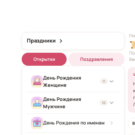
Гл
Праздники

По
Открытки
Поздравления
бе
День Рождения
11
Женщине
День Рождения
Женщине
10
Мужчине
Подруге
Мужчине
День Рождения по именам
В
Девушке