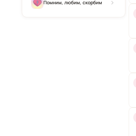
Зима
Помним, любим, скорбим
Весна
Лето
Осень