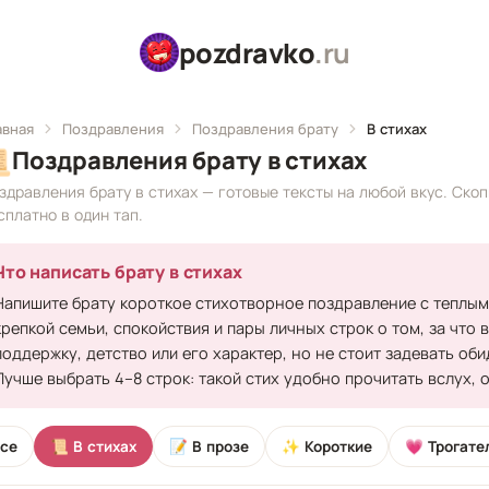
pozdravko
.ru
авная
Поздравления
Поздравления брату
В стихах

Поздравления брату в стихах
здравления брату в стихах — готовые тексты на любой вкус. Ско
сплатно в один тап.
Что написать брату в стихах
Напишите брату короткое стихотворное поздравление с теплым
крепкой семьи, спокойствия и пары личных строк о том, за что 
поддержку, детство или его характер, но не стоит задевать об
Лучше выбрать 4–8 строк: такой стих удобно прочитать вслух, 
се
📜 В стихах
📝 В прозе
✨ Короткие
💗 Трогате