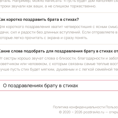
деталь. Например, можно написать: «Пусть будет дом наполнен см
строки звучали как ваши, а не слишком торжественно.
Как коротко поздравить брата в стихах?
Для короткого поздравления хватит четверостишия с ясным смысл
удачи, сил и радости без длинных вступлений. Если отправляете 
которые легко прочитать с экрана и сразу понять.
Какие слова подобрать для поздравления брату в стихах о
От сестры хорошо звучат слова о близости, благодарности и забо
советчиком или человеком, с которым связаны самые теплые вос
лучше пусть стих будет мягким, душевным и с легкой семейной те
О поздравлениях брату в стихах
Политика конфиденциальности
·
Пользо
© 2020 ‒ 2026 pozdravko.ru — откр