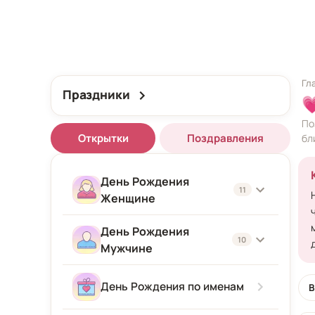
Гл
Праздники

По
Открытки
Поздравления
бл
День Рождения
11
Женщине
День Рождения
Женщине
10
Мужчине
Подруге
Мужчине
День Рождения по именам
В
Девушке