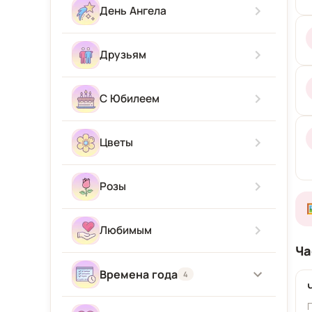
Скучаю
С новорожденным
День Ангела
Приятного аппетита
Прости Меня
С приездом
Друзьям
Привет
С Юбилеем
Цветы
Розы
Любимым
Ча
Времена года
4