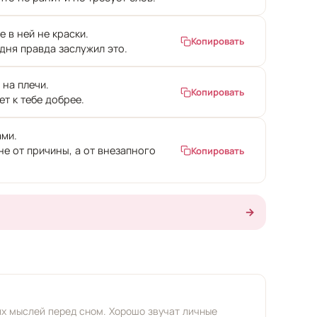
 в ней не краски.
Копировать
дня правда заслужил это.
 на плечи.
Копировать
ет к тебе добрее.
ами.
не от причины, а от внезапного
Копировать
→
их мыслей перед сном. Хорошо звучат личные