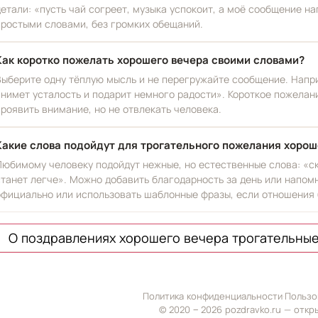
детали: «пусть чай согреет, музыка успокоит, а моё сообщение на
простыми словами, без громких обещаний.
Как коротко пожелать хорошего вечера своими словами?
Выберите одну тёплую мысль и не перегружайте сообщение. Напри
снимет усталость и подарит немного радости». Короткое пожелан
проявить внимание, но не отвлекать человека.
Какие слова подойдут для трогательного пожелания хоро
Любимому человеку подойдут нежные, но естественные слова: «ск
станет легче». Можно добавить благодарность за день или напомн
официально или использовать шаблонные фразы, если отношения 
О поздравлениях хорошего вечера трогательны
Политика конфиденциальности
·
Пользо
© 2020 ‒ 2026 pozdravko.ru — откр