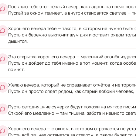
Посылаю тебе этот тёплый вечер, как ладонь на плечо посл
Пускай за окном темнеет, а внутри становится светлее — т
Хорошего вечера тебе — такого, в котором не нужно быть с
Пусть он бережно выключит шум дня и оставит рядом тольк
дышится.
Эта открытка хорошего вечера — маленький огонёк издале
Пусть он дойдёт до тебя именно в тот момент, когда особ
помнят.
Желаю вечера, который не спрашивает отчётов и не торопи
Пусть он просто сядет рядом, как старый добрый человек, 
Пусть сегодняшние сумерки будут похожи на мягкое письм
Открой его медленно — там тишина, забота и немного свет
Хорошего вечера — с окном, в котором отражается не устал
Пусть всё лишнее останется за стеклом, а рядом будет то, 