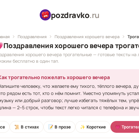
pozdravko
.ru
авная
Поздравления
Поздравления хорошего вечера
Трог

Поздравления хорошего вечера трога
здравления хорошего вечера трогательные — готовые тексты на 
изким бесплатно в один тап.
Как трогательно пожелать хорошего вечера
Напишите человеку, что желаете ему тихого, тёплого вечера, 
что рядом есть тот, кто о нём помнит. Уместно упомянуть уста
музыку или добрый разговор; лучше избегать тяжёлых тем, упр
длина — 2–5 строк, чтобы текст легко читался с телефона и зву
се
📜 В стихах
📝 В прозе
✨ Короткие
💗 Трогате