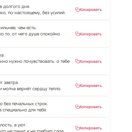
е долгого дня.
Копировать
ихо, по-настоящему, без усилий.
ильнее, чем есть.
о то, от чего душе спокойно
Копировать
ка.
енно нужно почувствовать: о тебе
Копировать
т завтра.
Копировать
и молча вернёт сердцу тепло.
о без печальных строк.
Копировать
а специально для тебя.
ость, а уют.
Копировать
что не ранит и не требует слов.