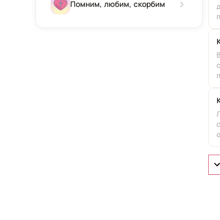
Зима
Помним, любим, скорбим
Весна
Лето
Осень