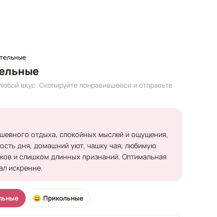
ательные
тельные
любой вкус. Скопируйте понравившееся и отправьте
душевного отдыха, спокойных мыслей и ощущения,
лость дня, домашний уют, чашку чая, любимую
ёков и слишком длинных признаний. Оптимальная
чал искренне.
льные
😄 Прикольные