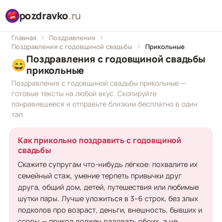
pozdravko
.ru
Главная
Поздравления
Поздравления с годовщиной свадьбы
Прикольные
Поздравления с годовщиной свадьбы
😄
прикольные
Поздравления с годовщиной свадьбы прикольные —
готовые тексты на любой вкус. Скопируйте
понравившееся и отправьте близким бесплатно в один
тап.
Как прикольно поздравить с годовщиной
свадьбы
Скажите супругам что-нибудь лёгкое: похвалите их
семейный стаж, умение терпеть привычки друг
друга, общий дом, детей, путешествия или любимые
шутки пары. Лучше уложиться в 3–6 строк, без злых
подколов про возраст, деньги, внешность, бывших и
ссоры — прикол должен радовать обоих, а не