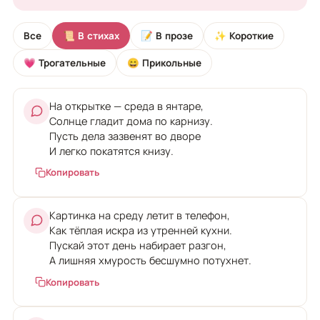
Все
📜 В стихах
📝 В прозе
✨ Короткие
💗 Трогательные
😄 Прикольные
На открытке — среда в янтаре,
Солнце гладит дома по карнизу.
Пусть дела зазвенят во дворе
И легко покатятся книзу.
Копировать
Картинка на среду летит в телефон,
Как тёплая искра из утренней кухни.
Пускай этот день набирает разгон,
А лишняя хмурость бесшумно потухнет.
Копировать