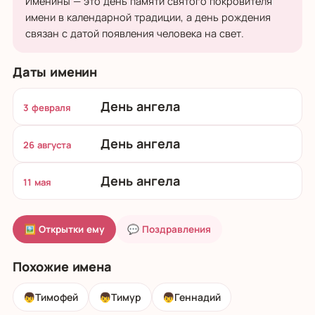
Именины — это день памяти святого покровителя
имени в календарной традиции, а день рождения
связан с датой появления человека на свет.
Даты именин
День ангела
3 февраля
День ангела
26 августа
День ангела
11 мая
🖼 Открытки ему
💬 Поздравления
Похожие имена
👦
Тимофей
👦
Тимур
👦
Геннадий