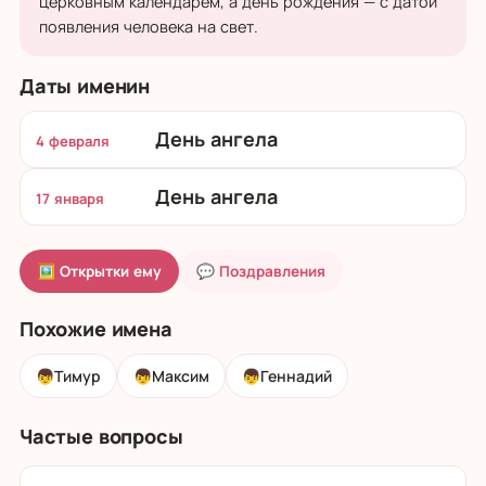
церковным календарём, а день рождения — с датой
появления человека на свет.
Даты именин
День ангела
4 февраля
День ангела
17 января
🖼 Открытки ему
💬 Поздравления
Похожие имена
👦
Тимур
👦
Максим
👦
Геннадий
Частые вопросы