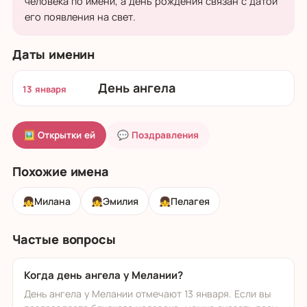
человека по имени, а день рождения связан с датой
его появления на свет.
Даты именин
День ангела
13 января
🖼 Открытки ей
💬 Поздравления
Похожие имена
👧
Милана
👧
Эмилия
👧
Пелагея
Частые вопросы
Когда день ангела у Мелании?
День ангела у Мелании отмечают 13 января. Если вы