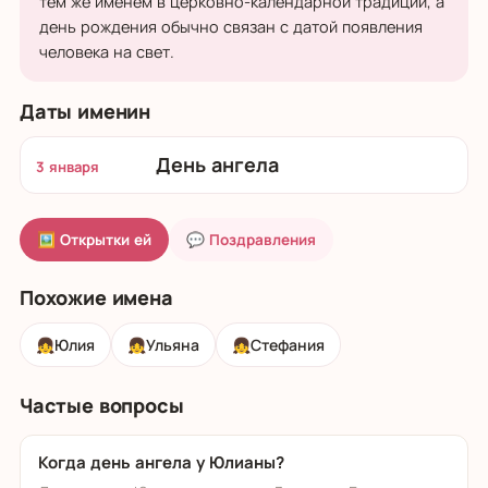
тем же именем в церковно-календарной традиции, а
день рождения обычно связан с датой появления
человека на свет.
Даты именин
День ангела
3 января
🖼 Открытки ей
💬 Поздравления
Похожие имена
👧
Юлия
👧
Ульяна
👧
Стефания
Частые вопросы
Когда день ангела у Юлианы?