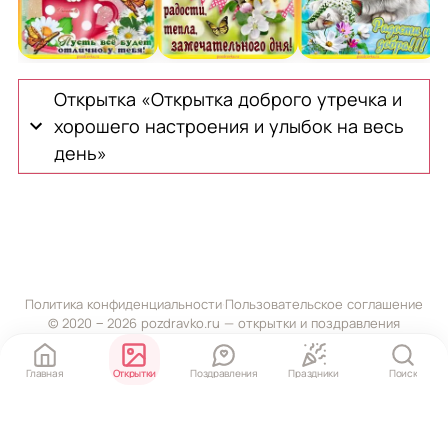
Открытка доброго утречка пусть все будет отлично!
Открытка доброе утро с пожеланием
Открытка доброе у
О
Открытка «Открытка доброго утречка и
хорошего настроения и улыбок на весь
день»
Политика конфиденциальности
·
Пользовательское соглашение
© 2020 ‒ 2026 pozdravko.ru — открытки и поздравления
Главная
Открытки
Поздравления
Праздники
Поиск