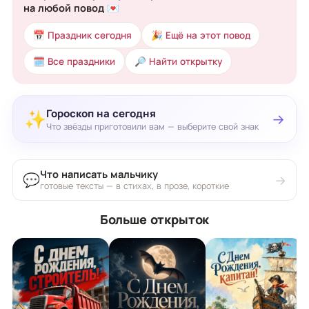
на любой повод 💌
📅 Праздник сегодня
🎉 Ещё на этот повод
🗓 Все праздники
🔎 Найти открытку
Гороскоп на сегодня
✨
→
Что звёзды приготовили вам — выберите свой знак
Что написать мальчику
💬
→
готовые тексты — в стихах, в прозе, короткие
Больше открыток