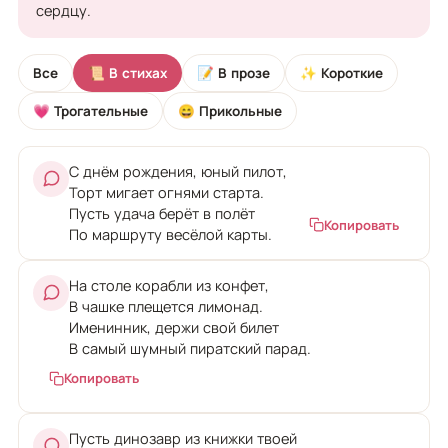
сердцу.
Все
📜 В стихах
📝 В прозе
✨ Короткие
💗 Трогательные
😄 Прикольные
С днём рождения, юный пилот,
Торт мигает огнями старта.
Пусть удача берёт в полёт
Копировать
По маршруту весёлой карты.
На столе корабли из конфет,
В чашке плещется лимонад.
Именинник, держи свой билет
В самый шумный пиратский парад.
Копировать
Пусть динозавр из книжки твоей