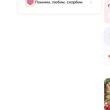
Зима
Помним, любим, скорбим
Весна
Лето
Осень