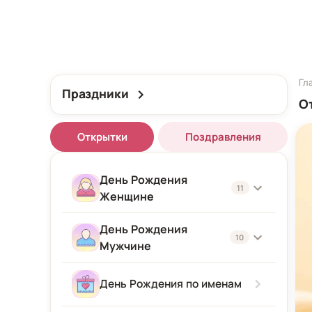
Гл
Праздники
О
Открытки
Поздравления
День Рождения
11
Женщине
День Рождения
Женщине
10
Мужчине
Подруге
Мужчине
День Рождения по именам
Девушке