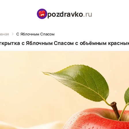
pozdravko
.ru
авная
С Яблочным Спасом
ткрытка с Яблочным Спасом с объёмным красны