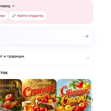
повод 💌
ики
🔎 Найти открытку
→
т и традиции
→
ток