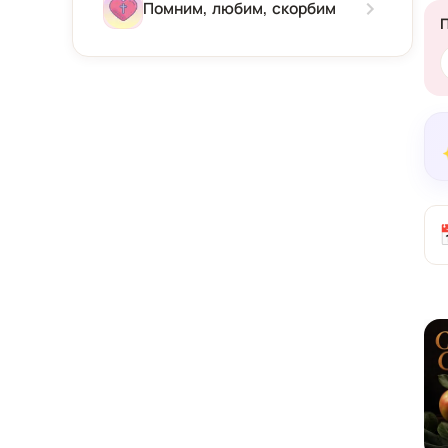
Зима
Помним, любим, скорбим
Весна
Лето
Осень