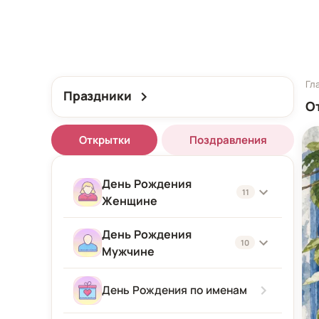
Гл
Праздники
О
Открытки
Поздравления
День Рождения
11
Женщине
День Рождения
Женщине
10
Мужчине
Подруге
Мужчине
День Рождения по именам
Девушке