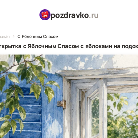
pozdravko
.ru
авная
С Яблочным Спасом
ткрытка с Яблочным Спасом с яблоками на подо