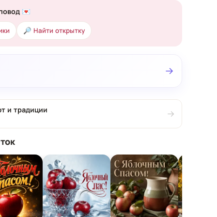
повод 💌
ики
🔎 Найти открытку
→
т и традиции
→
ток