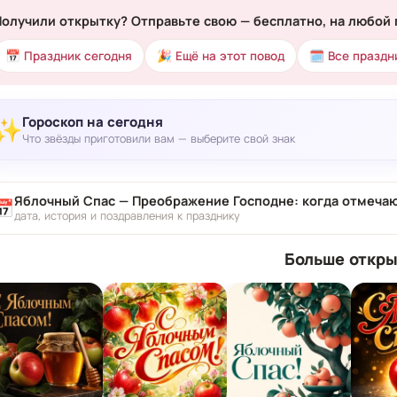
Получили открытку? Отправьте свою — бесплатно, на любой 
📅 Праздник сегодня
🎉 Ещё на этот повод
🗓 Все праздн
Гороскоп на сегодня
✨
Что звёзды приготовили вам — выберите свой знак
Яблочный Спас — Преображение Господне: когда отмечаю
📅
дата, история и поздравления к празднику
Больше откры