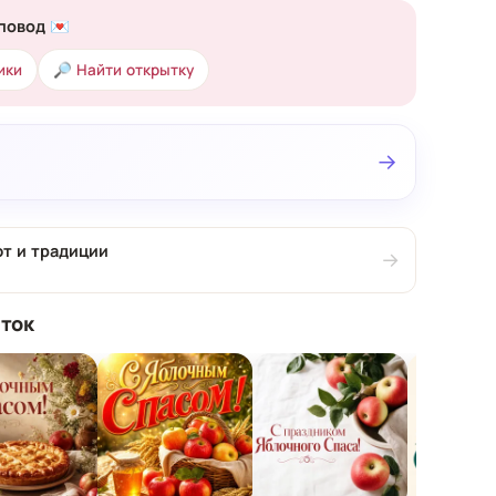
повод 💌
ики
🔎 Найти открытку
→
т и традиции
→
ток