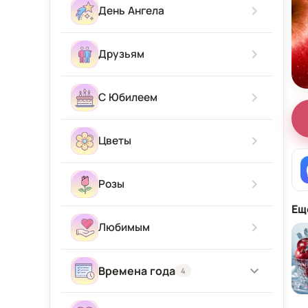
Скучаю
С новорожденным
День Ангела
Приятного аппетита
Прости Меня
С приездом
Друзьям
Привет
С Юбилеем
Цветы
Розы
Ещ
Любимым
Времена года
4