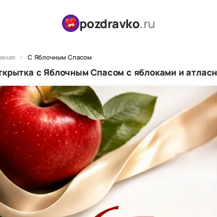
pozdravko
.ru
авная
С Яблочным Спасом
ткрытка с Яблочным Спасом с яблоками и атласн