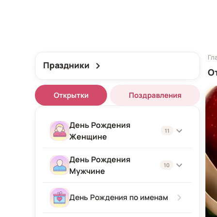
Гл
Праздники
О
Открытки
Поздравления
День Рождения
11
Женщине
День Рождения
Женщине
10
Мужчине
Подруге
Мужчине
День Рождения по именам
Девушке