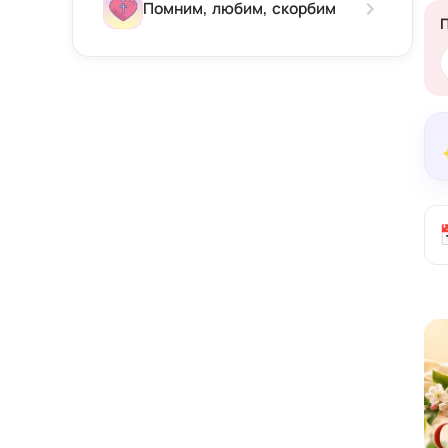
Зима
Помним, любим, скорбим
Весна
Лето
Осень